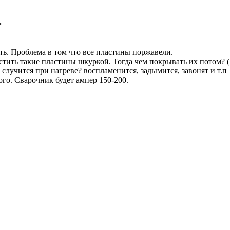
.
сть. Проблема в том что все пластины поржавели.
истить такие пластины шкуркой. Тогда чем покрывать их потом? 
 случится при нагреве? воспламенится, задымится, завонят и т.п
го. Сварочник будет ампер 150-200.