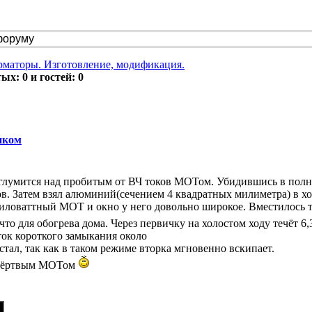
маторы. Изготовление, модификация.
х: 0 и гостей: 0
иком
оглумится над пробитым от ВЧ токов МОТом. Убидившись в полн
в. Затем взял алюминий(сечением 4 квадратных милиметра) в х
ловаттный МОТ и окно у него довольно широкое. Вместилось туд
что для обогрева дома. Через первичку на холостом ходу течёт 6
 ток короткого замыкания около
 стал, так как в таком режиме вторка мгновенно вскипает.
д мёртвым МОТом