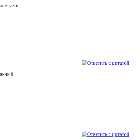
советуете
альный.