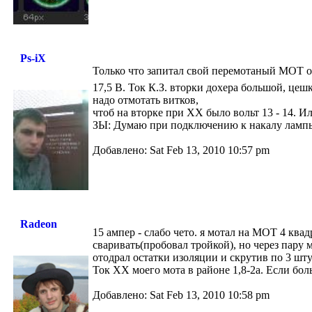
Ps-iX
Только что запитал свой перемотаный МОТ от
17,5 В. Ток К.З. вторки дохера большой, цеш
надо отмотать витков,
чтоб на вторке при ХХ было вольт 13 - 14. Ил
ЗЫ: Думаю при подключению к накалу лампы,
Добавлено: Sat Feb 13, 2010 10:57 pm
Radeon
15 ампер - слабо чето. я мотал на МОТ 4 квад
сваривать(пробовал тройкой), но через пару
отодрал остатки изоляции и скрутив по 3 шт
Ток ХХ моего мота в районе 1,8-2а. Если боль
Добавлено: Sat Feb 13, 2010 10:58 pm