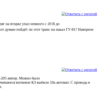
яг на вторке упал немного с 20 В до
вот думаю пойдёт ли этот транс на накал ГУ-81? Наверное
00-205 ампер. Можно было
чившееся витковое КЗ выбило 10а автомат. С провода я
и.