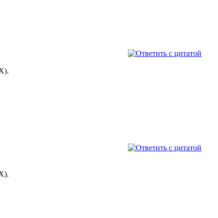
X).
X).