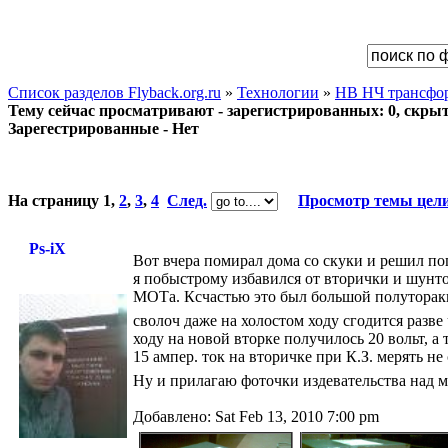
Список разделов Flyback.org.ru
»
Технологии
»
НВ НЧ трансфор
Тему сейчас просматривают - зарегистрированных: 0, скрыты
Зарегестрированные - Нет
На страницу
1
,
2
,
3
,
4
След.
Просмотр темы цел
Ps-iX
Вот вчера помирал дома со скуки и решил п
я побыстрому избавился от вторички и шунто
МОТа. Ксчастью это был большой полутораки
сволоч даже на холостом ходу сгодится разве 
ходу на новой вторке получилось 20 вольт, а
15 ампер. ток на вторичке при К.З. мерять не
Ну и прилагаю фоточки издевательства на
Добавлено: Sat Feb 13, 2010 7:00 pm