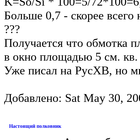
K=So/Si * 100=5/72*100=6
Больше 0,7 - скорее всего 
???
Получается что обмотка пл
в окно площадью 5 см. кв.
Уже писал на РусХВ, но мн
Добавлено: Sat May 30, 20
Настоящий полковник