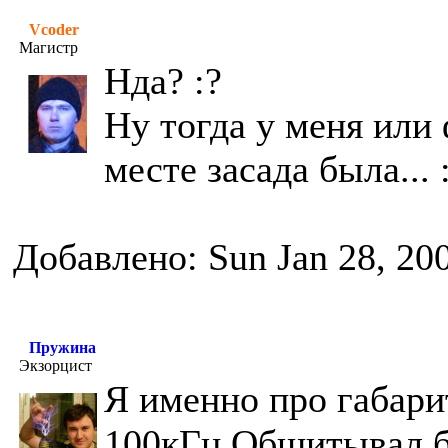
Vcoder
Магистр
Нда? :?
Ну тогда у меня или 
месте засада была... :
Добавлено: Sun Jan 28, 20
Пружина
Экзорцист
Я именно про габари
100кГц.Общитывал б