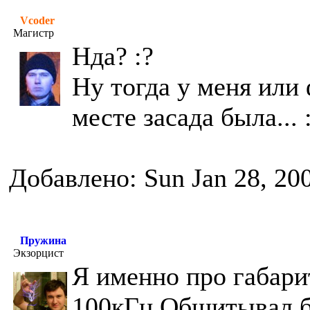
Vcoder
Магистр
Нда? :?
Ну тогда у меня или 
месте засада была... :
Добавлено: Sun Jan 28, 20
Пружина
Экзорцист
Я именно про габари
100кГц.Общитывал б