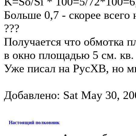
K=So/Si * 100=5/72*100=6
Больше 0,7 - скорее всего 
???
Получается что обмотка пл
в окно площадью 5 см. кв.
Уже писал на РусХВ, но мн
Добавлено: Sat May 30, 20
Настоящий полковник