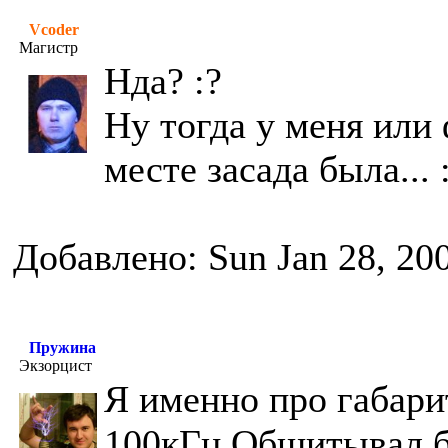
Vcoder
Магистр
Нда? :?
Ну тогда у меня или 
месте засада была... :
Добавлено: Sun Jan 28, 20
Пружина
Экзорцист
Я именно про габари
100кГц.Общитывал б