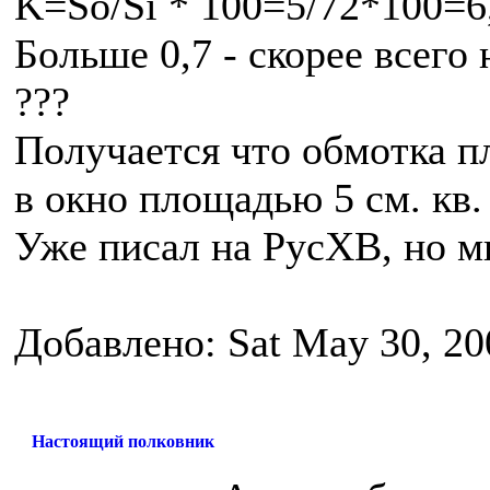
K=So/Si * 100=5/72*100=6
Больше 0,7 - скорее всего 
???
Получается что обмотка пл
в окно площадью 5 см. кв.
Уже писал на РусХВ, но мн
Добавлено: Sat May 30, 20
Настоящий полковник