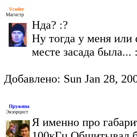
Vcoder
Магистр
Нда? :?
Ну тогда у меня или 
месте засада была... :
Добавлено: Sun Jan 28, 20
Пружина
Экзорцист
Я именно про габари
100кГц.Общитывал б