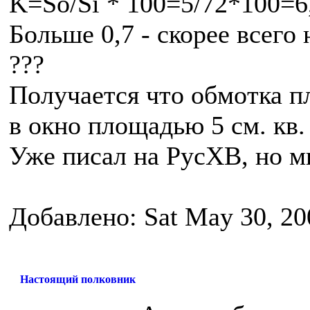
K=So/Si * 100=5/72*100=6
Больше 0,7 - скорее всего 
???
Получается что обмотка пл
в окно площадью 5 см. кв.
Уже писал на РусХВ, но мн
Добавлено: Sat May 30, 20
Настоящий полковник