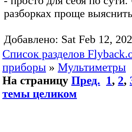
- просто для себя по сути
разборках проще выяснить 
Добавлено: Sat Feb 12, 20
Список разделов Flyback.o
приборы
»
Мультиметры
На страницу
Пред.
1
,
2
,
темы целиком