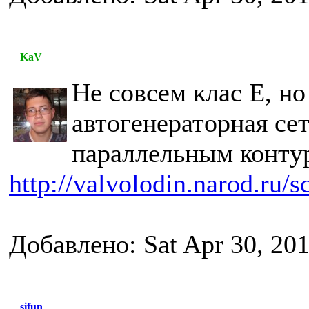
KaV
Не совсем клас Е, н
автогенераторная се
параллельным конту
http://valvolodin.narod.ru/
Добавлено: Sat Apr 30, 20
sifun