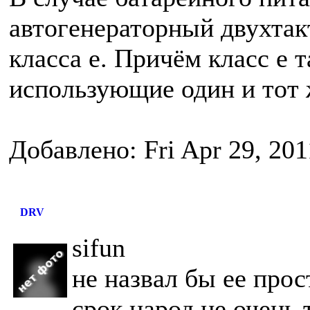
автогенераторный двухтак
класса е. Причём класс е т
использующие один и тот 
Добавлено: Fri Apr 29, 20
DRV
sifun
не назвал бы ее прос
срок народ не очень 