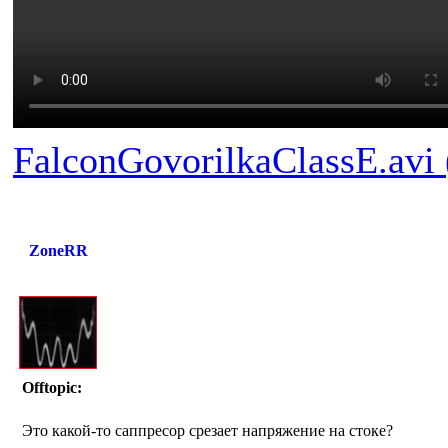
FalconGovorilkaClassE.avi
ZoneRR
Offtopic:
Это какой-то саппресор срезает напряжение на стоке?