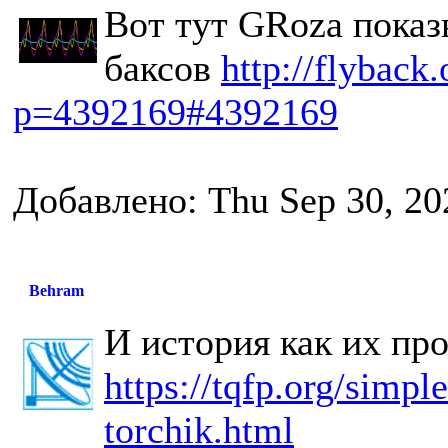
Вот тут GRoza показ
баксов
http://flyback
p=4392169#4392169
Добавлено: Thu Sep 30, 20
Behram
И история как их пр
https://tqfp.org/simpl
torchik.html