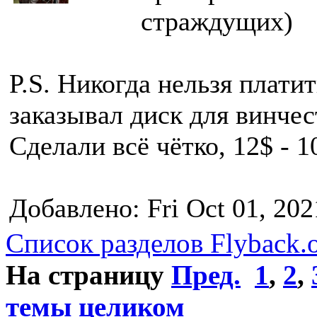
страждущих)
P.S. Никогда нельзя плати
заказывал диск для винчес
Сделали всё чётко, 12$ - 1
Добавлено: Fri Oct 01, 20
Список разделов Flyback.o
На страницу
Пред.
1
,
2
,
темы целиком