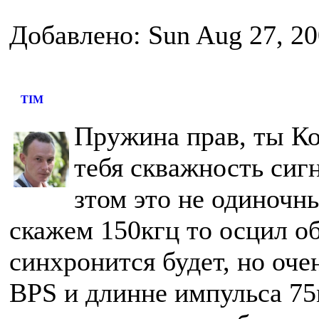
Добавлено: Sun Aug 27, 20
TIM
Пружина прав, ты Кол
тебя скважность сиг
зтом это не одиночн
скажем 150кгц то осцил 
синхронится будет, но оче
BPS и длинне импульса 75