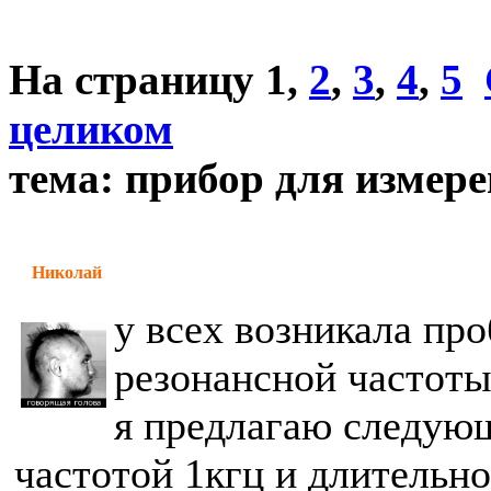
На страницу
1
,
2
,
3
,
4
,
5
целиком
тема: прибор для измере
Николай
у всех возникала пр
резонансной частоты
я предлагаю следующ
частотой 1кгц и длительн