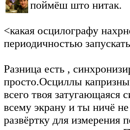
поймёш што нитак.
<какая осцилографу нахрн
периодичностью запускать
Разница есть , синхронизи
просто.Осциллы капризны
всего твоя затугающаяся 
всему экрану и ты ничё н
развёртку для измерения п