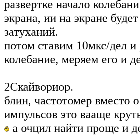
развертке начало колебан
экрана, ии на экране буде
затуханий.
потом ставим 10мкс/дел и
колебание, меряем его и д
2Скайвориор.
блин, частотомер вместо о
импульсов это вааще круть
а очцил найти проще и 