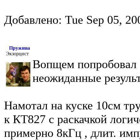
Добавлено: Tue Sep 05, 20
Пружина
Экзорцист
Вопщем попробовал 
неожиданные резуль
Намотал на куске 10см тр
к КТ827 с раскачкой логи
примерно 8кГц , длит. им