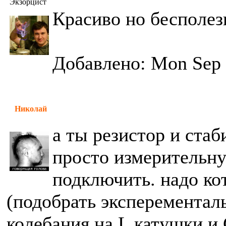
Экзорцист
Красиво но бесполез
Добавлено: Mon Sep 
Николай
а ты резистор и ста
просто измерительн
подключить. надо ко
(подобрать эксперементал
колебания на L катушки и 