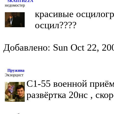
SKAПТИZZA
недомостер
красивые осцилогра
осцил????
Добавлено: Sun Oct 22, 20
Пружина
Экзорцист
С1-55 военной приём
развёртка 20нс , ско