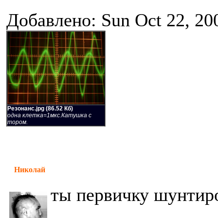
Добавлено: Sun Oct 22, 20
Резонанс.jpg (86.52 Кб)
одна клетка=1мкс.Катушка с
тором.
Николай
ты первичку шунтир