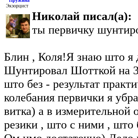
Пружина
Экзорцист
Николай писал(а):
ты первичку шунтир
Блин , Коля!Я знаю што я 
Шунтировал Шотткой на 3
што без - результат прак
колебания первички я убра
витка) а в измерительной 
резики , што с ними , што