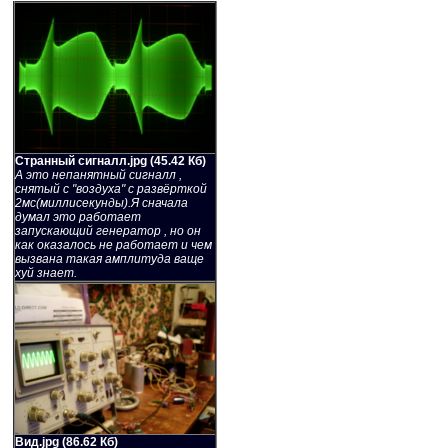
Странный сигналл.jpg (45.42 Кб)
А это непанятный сигналл ,
снятый с "воздуха" с развёрткой
2мс(миллисекунды).Я сначала
думал это работает
запускающий генератор , но он
как оказалось не работает и чем
вызвана такая амплитуда ваще
хуй знает.
Вид.jpg (86.62 Кб)