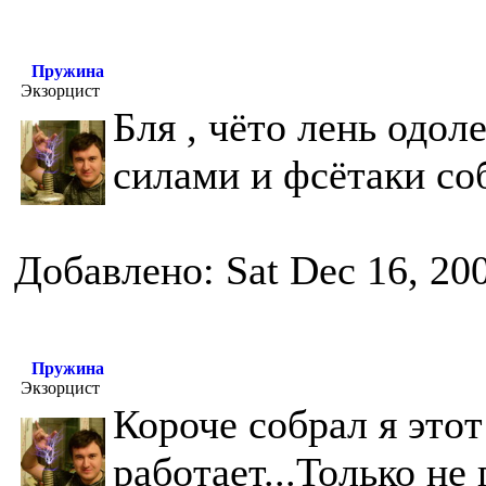
Пружина
Экзорцист
Бля , чёто лень одол
силами и фсётаки соб
Добавлено: Sat Dec 16, 20
Пружина
Экзорцист
Короче собрал я этот
работает...Только не