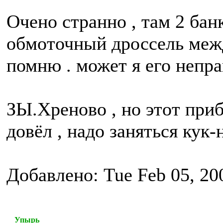
Очено странно , там 2 бан
обмоточный дроссель меж
помню . может я его непр
ЗЫ.Хреново , но этот прибо
довёл , надо заняться кук-
Добавлено: Tue Feb 05, 20
Упырь