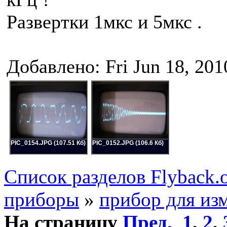
Развертки 1мкс и 5мкс .
Добавлено: Fri Jun 18, 201
PIC_0154.JPG (107.51 Кб)
PIC_0152.JPG (106.6 Кб)
Список разделов Flyback.o
приборы
»
прибор для из
На страницу
Пред.
1
,
2
,