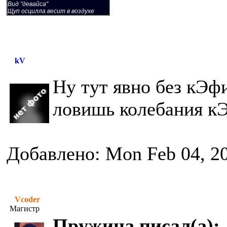
Вид "девайса"
Щуп осцилла весит в воздухе
kV
Ну тут явно без кЭф
ловишь колебания к
Добавлено: Mon Feb 04, 2
Vcoder
Магистр
Пружина писал(а):