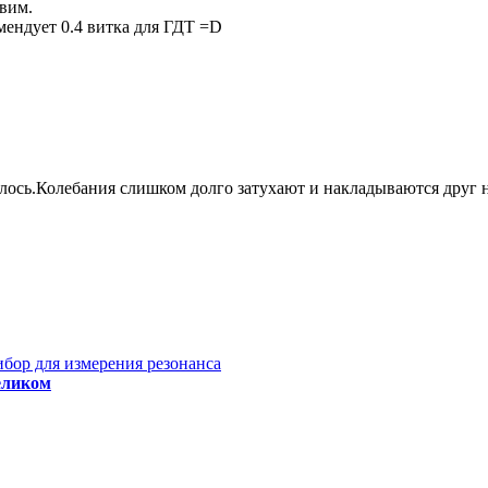
вим.
мендует 0.4 витка для ГДТ =D
лось.Колебания слишком долго затухают и накладываются друг н
ибор для измерения резонанса
еликом