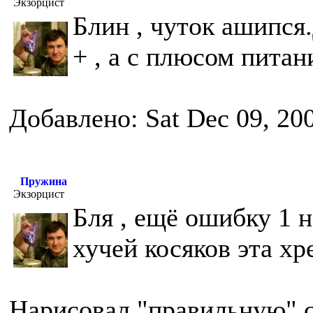
Экзорцист
Блин , чуток ашипс
+ , а с плюсом пита
Добавлено: Sat Dec 09, 20
Пружина
Экзорцист
Бля , ещё ошибку 1 н
хучей косяков эта хр
Нарисовал "правильную" с