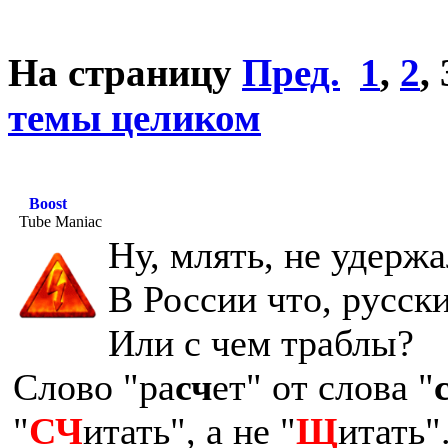
На страницу
Пред.
1
,
2
,
темы целиком
Boost
Tube Maniac
Ну, млять, не удержа
В России что, русск
Или с чем траблы?
Слово "ра
сч
ет" от слова "
"
СЧ
итать", а не "
Щ
итать"