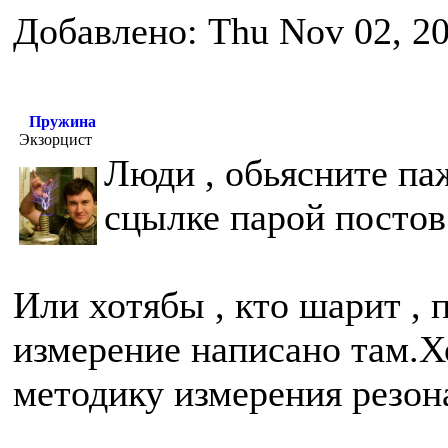
Добавлено: Thu Nov 02, 2
Пружина
Экзорцист
Люди , обьясните па
сцылке парой посто
Или хотябы , кто шарит , п
измерение написано там.Х
методику измерения резон