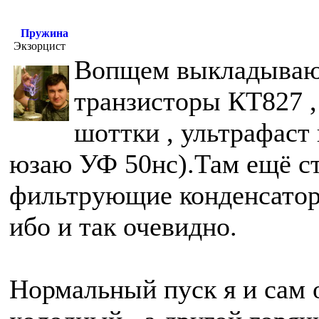
Пружина
Экзорцист
Вопщем выкладываю
транзисторы КТ827 ,
шоттки , ультрафаст
юзаю УФ 50нс).Там ещё ст
фильтрующие конденсаторы
ибо и так очевидно.
Нормальный пуск я и сам 