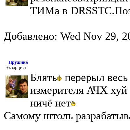
ТИМа в DRSSTC.Поз
Добавлено: Wed Nov 29, 2
Пружина
Экзорцист
Блять
перерыл весь 
измерителя АЧХ хуй
ничё нет
Самому штоль разрабатыва