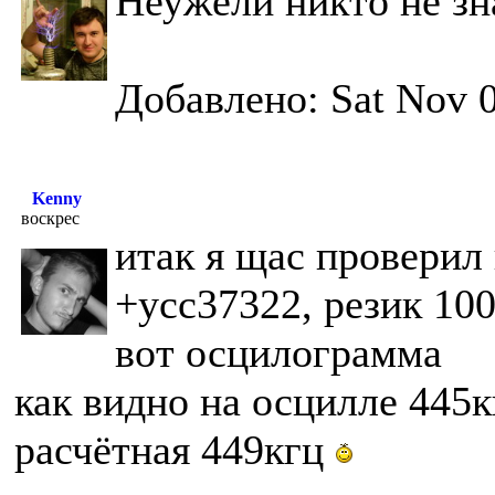
Неужели никто не зн
Добавлено: Sat Nov 0
Kenny
воскрес
итак я щас проверил 
+усс37322, резик 100
вот осцилограмма
как видно на осцилле 445к
расчётная 449кгц