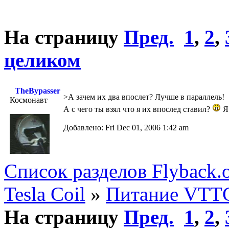
На страницу
Пред.
1
,
2
,
целиком
TheBypasser
>А зачем их два впослет? Лучше в параллель!
Космонавт
А с чего ты взял что я их впослед ставил?
Я 
Добавлено: Fri Dec 01, 2006 1:42 am
Список разделов Flyback.o
Tesla Coil
»
Питание VTT
На страницу
Пред.
1
,
2
,