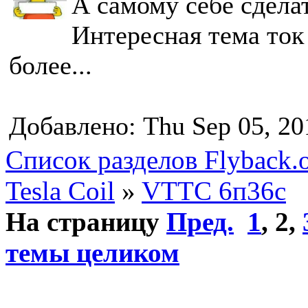
А самому себе сдела
Интересная тема ток
более...
Добавлено: Thu Sep 05, 20
Список разделов Flyback.o
Tesla Coil
»
VTTC 6п36с
На страницу
Пред.
1
,
2
,
темы целиком