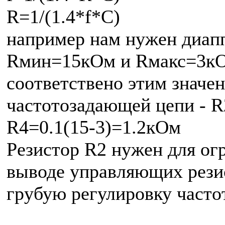
R=1/(1.4*f*C)
например нам нужен диаппа
Rмин=15кОм и Rмакс=3к
соответствено этим значе
частотозадающей цепи - 
R4=0.1(15-3)=1.2кОм
Резистор R2 нужен для ог
выводе управляющих резис
грубую регулировку часто