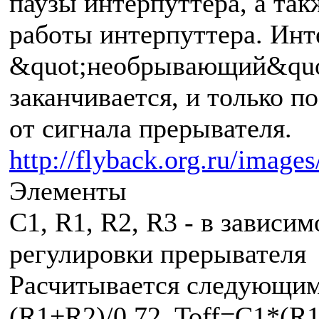
паузы интерпуттера, а та
работы интерпуттера. Инт
&quot;необрывающий&quot
заканчивается, и только п
от сигнала прерывателя.
http://flyback.org.ru/image
Элементы
C1, R1, R2, R3 - в зависи
регулировки прерывателя
Расчитывается следующим
(R1+R2)/0.72, Toff=C1*(R