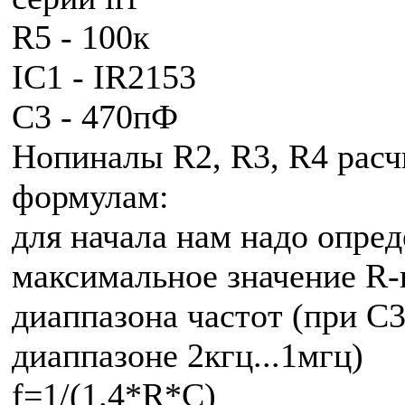
R5 - 100к
IC1 - IR2153
C3 - 470пФ
Нопиналы R2, R3, R4 рас
формулам:
для начала нам надо опре
максимальное значение R-
диаппазона частот (при C
диаппазоне 2кгц...1мгц)
f=1/(1.4*R*C)