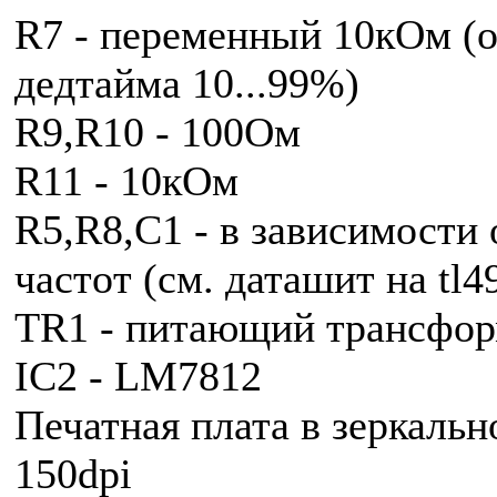
R7 - переменный 10кОм (о
дедтайма 10...99%)
R9,R10 - 100Ом
R11 - 10кОм
R5,R8,C1 - в зависимости
частот (см. даташит на tl4
TR1 - питающий трансфор
IC2 - LM7812
Печатная плата в зеркаль
150dpi