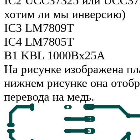
IC2 UCC37325 или UCC3732
хотим ли мы инверсию)
IC3 LM7809T
IC4 LM7805T
B1 KBL 1000Вх25А
На рисунке изображена пл
нижнем рисунке она отобр
перевода на медь.